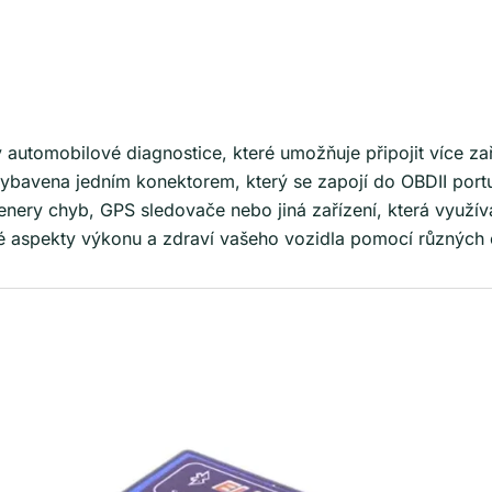
v automobilové diagnostice, které umožňuje připojit více z
 vybavena jedním konektorem, který se zapojí do OBDII port
kenery chyb, GPS sledovače nebo jiná zařízení, která využ
é aspekty výkonu a zdraví vašeho vozidla pomocí různých e