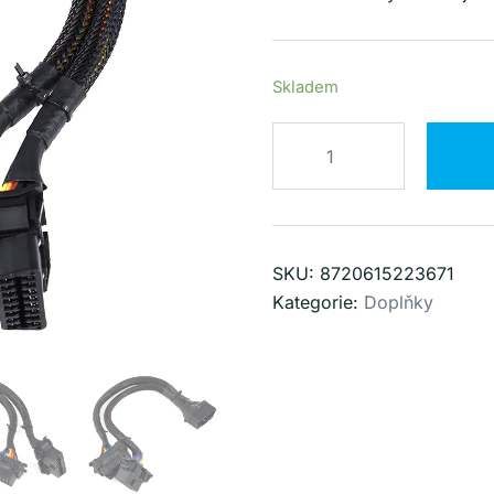
Skladem
Prodlužovací
kabel
-
rozdvojka
OBD2
SKU:
8720615223671
množství
Kategorie:
Doplňky