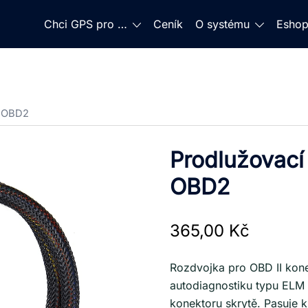
Chci GPS pro …
Ceník
O systému
Esho
a OBD2
Prodlužovací
OBD2
365,00
Kč
Rozdvojka pro OBD II kon
autodiagnostiku typu ELM
konektoru skrytě. Pasuje k