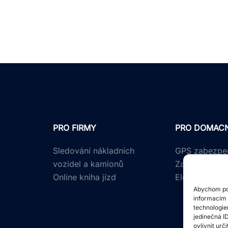
PRO FIRMY
PRO DOMAC
Sledování nákladních
GPS zabezpeč
vozidel a kamionů
Zabezpečení 
Online kniha jízd
Elektro kola 
Abychom pos
informacím 
technologie
jedinečná I
ovlivnit urč