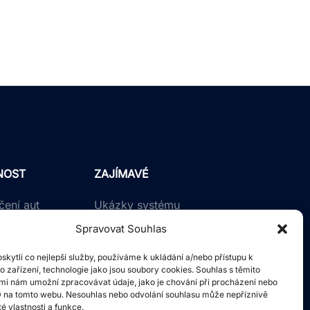
NOST
ZAJÍMAVÉ
ení aut
Ukázky systému
motocyklů
Obchodní podmínky
Spravovat Souhlas
a koloběžky
kytli co nejlepší služby, používáme k ukládání a/nebo přístupu k
o zařízení, technologie jako jsou soubory cookies. Souhlas s těmito
mi nám umožní zpracovávat údaje, jako je chování při procházení nebo
D na tomto webu. Nesouhlas nebo odvolání souhlasu může nepříznivě
ité vlastnosti a funkce.