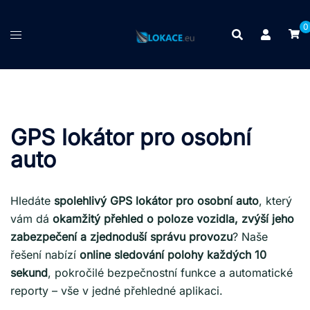
Skip
to
0
content
GPS lokátor pro osobní
auto
Hledáte
spolehlivý GPS lokátor pro osobní auto
, který
vám dá
okamžitý přehled o poloze vozidla, zvýší jeho
zabezpečení a zjednoduší správu provozu
? Naše
řešení nabízí
online sledování polohy každých 10
sekund
, pokročilé bezpečnostní funkce a automatické
reporty – vše v jedné přehledné aplikaci.