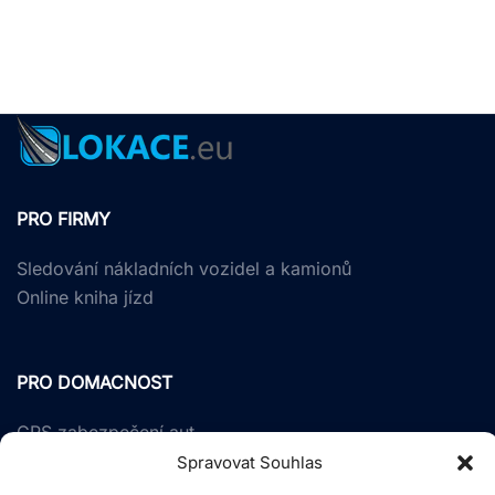
PRO FIRMY
Sledování nákladních vozidel a kamionů
Online kniha jízd
PRO DOMACNOST
GPS zabezpečení aut
Zabezpečení motocyklů
Spravovat Souhlas
Elektro kola a koloběžky