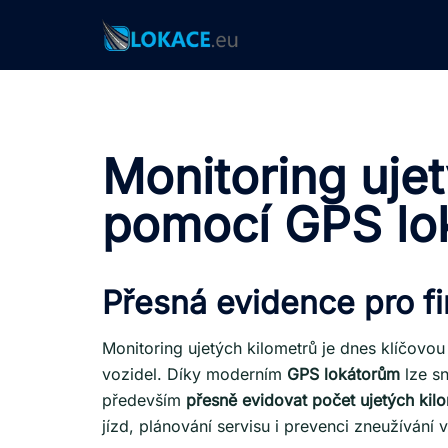
Skip
to
content
Monitoring uje
pomocí GPS lo
Přesná evidence pro fi
Monitoring ujetých kilometrů je dnes klíčovo
vozidel. Díky moderním
GPS lokátorům
lze s
především
přesně evidovat počet ujetých kil
jízd, plánování servisu i prevenci zneužívání v