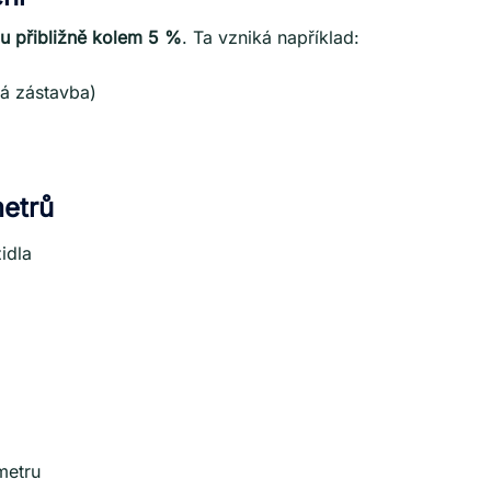
u přibližně kolem 5 %
. Ta vzniká například:
tá zástavba)
etrů
idla
metru