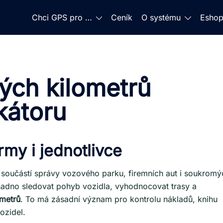
Chci GPS pro …
Ceník
O systému
Esho
tých kilometrů
kátoru
rmy i jednotlivce
u součástí správy vozového parku, firemních aut i soukromý
nadno sledovat pohyb vozidla, vyhodnocovat trasy a
ometrů
. To má zásadní význam pro kontrolu nákladů, knihu
ozidel.