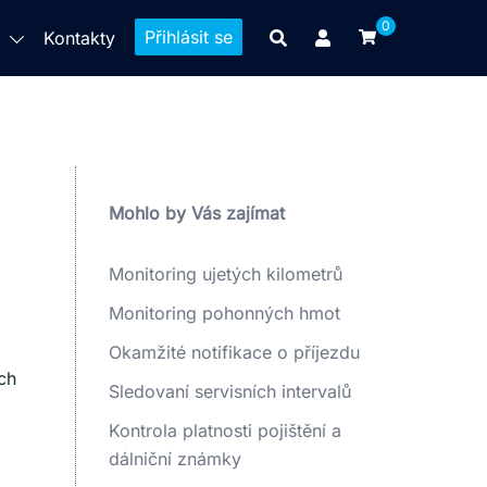
0
Přihlásit se
p
Kontakty
Mohlo by Vás zajímat
Monitoring ujetých kilometrů
Monitoring pohonných hmot
Okamžité notifikace o příjezdu
ch
Sledovaní servisních intervalů
Kontrola platnosti pojištění a
dálniční známky