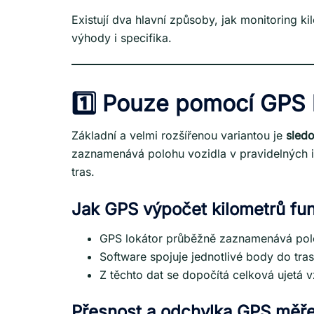
Existují dva hlavní způsoby, jak monitoring 
výhody i specifika.
1️⃣ Pouze pomocí GPS 
Základní a velmi rozšířenou variantou je
sledo
zaznamenává polohu vozidla v pravidelných i
tras.
Jak GPS výpočet kilometrů fu
GPS lokátor průběžně zaznamenává pol
Software spojuje jednotlivé body do tra
Z těchto dat se dopočítá celková ujetá 
Přesnost a odchylka GPS měře