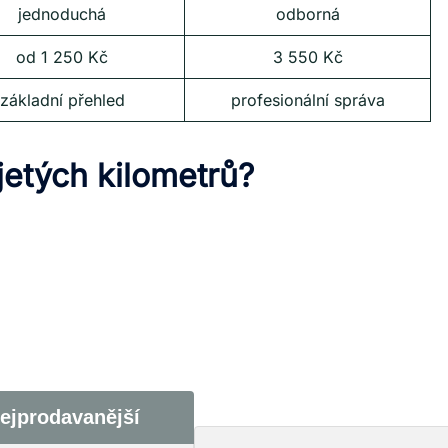
jednoduchá
odborná
od 1 250 Kč
3 550 Kč
základní přehled
profesionální správa
jetých kilometrů?
ejprodavanější