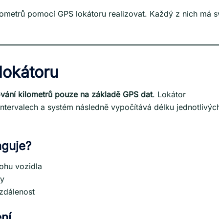
kilometrů pomocí GPS lokátoru realizovat. Každý z nich má s
lokátoru
vání kilometrů pouze na základě GPS dat
. Lokátor
ntervalech a systém následně vypočítává délku jednotlivýc
nguje?
ohu vozidla
sy
vzdálenost
ní