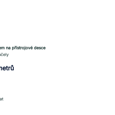
em na přístrojové desce
účely
metrů
at