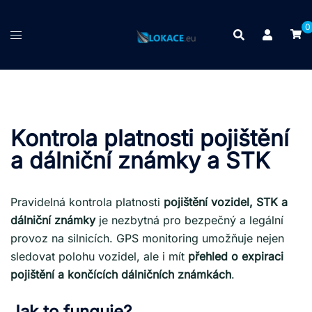
Skip
to
0
content
Kontrola platnosti pojištění
a dálniční známky a STK
Pravidelná kontrola platnosti
pojištění vozidel, STK a
dálniční známky
je nezbytná pro bezpečný a legální
provoz na silnicích. GPS monitoring umožňuje nejen
sledovat polohu vozidel, ale i mít
přehled o expiraci
pojištění a končících dálničních známkách
.
Jak to funguje?