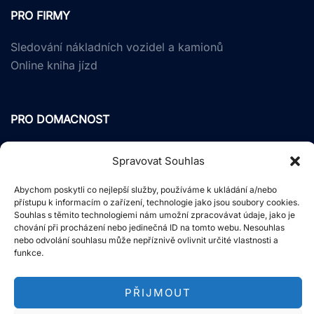
PRO FIRMY
Sledování nákladních vozidel a kamionů
Online kniha jízd
PRO DOMACNOST
GPS zabezpečení aut
Spravovat Souhlas
Zabezpečení motocyklů
Elektro kola a koloběžky
Abychom poskytli co nejlepší služby, používáme k ukládání a/nebo
přístupu k informacím o zařízení, technologie jako jsou soubory cookies.
Souhlas s těmito technologiemi nám umožní zpracovávat údaje, jako je
chování při procházení nebo jedinečná ID na tomto webu. Nesouhlas
ZAJÍMAVÉ
nebo odvolání souhlasu může nepříznivě ovlivnit určité vlastnosti a
funkce.
Ukázky systému
Obchodní podmínky
PŘIJMOUT